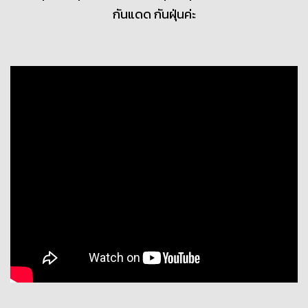
กันแดด กันฝุ่นค่ะ