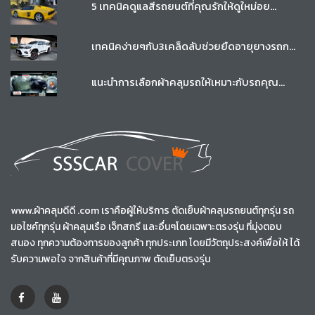
5 เทคนิคดูแลสีรถยนต์ที่คุณรักให้ดูใหม่อย...
เทคนิคง่ายๆกับ3เคล็ดลับช่วยยืดอายุยางรถก...
แนะนำการเลือกผ้าคลุมรถให้เหมาะกับรถคุณ...
www.ผ้าคลุมดีดี .com เราคือผู้ให้บริการ ตัดเย็บผ้าคลุมรถยนต์ทุกรุ่น รถ
มอไซค์ทุกรุ่น ผ้าคลุมเรือ เจ็ทสกรี และอื่นๆโดยเฉพาะตรงรุ่น ที่มุ่งตอบ
สนอง ทุกความต้องการของลูกค้า ทุกประเภท โดยมีวัตถุประสงค์เพื่อให้ ได้
รับความพอใจ จากสินค้าที่มีคุณภาพ ตัดเย็บตรงรุ่น