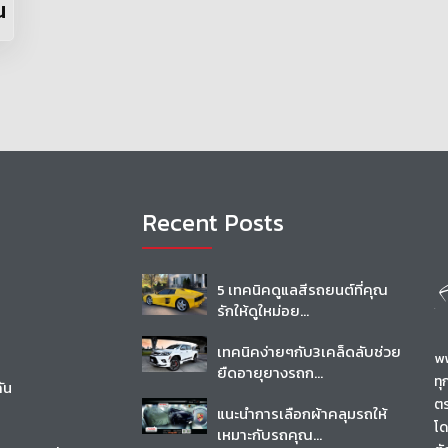
น
Recent Posts
5 เทคนิคดูแลสีรถยนต์ที่คุณ
รักให้ดูใหม่อย...
เทคนิคง่ายๆกับ3เคล็ดลับช่วย
ww
ยืดอายุยางรถก...
ทุ
ัน
ตร
แนะนำการเลือกผ้าคลุมรถให้
โด
เหมาะกับรถคุณ...