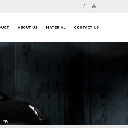
DUCT
ABOUT US
MATERIAL
CONTACT US